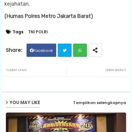
kejahatan.
(Humas Polres Metro Jakarta Barat)
Tags
TNI POLRI
Facebook
Twit
Wh
LEBIH LAMA
LEBIH BARU
ter
ats
ap
YOU MAY LIKE
Tampilkan selengkapnya
p