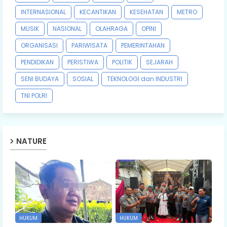
INTERNASIONAL
KECANTIKAN
KESEHATAN
METRO
MUSIK
NASIONAL
OLAHRAGA
OPINI
ORGANISASI
PARIWISATA
PEMERINTAHAN
PENDIDIKAN
PERISTIWA
POLITIK
SEJARAH
SENI BUDAYA
SOSIAL
TEKNOLOGI dan INDUSTRI
TNI POLRI
NATURE
HUKUM
HUKUM