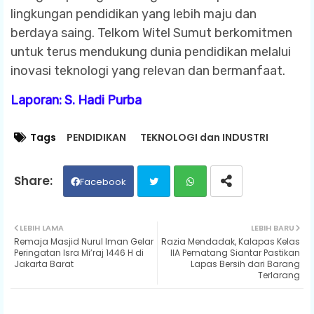
lingkungan pendidikan yang lebih maju dan
berdaya saing. Telkom Witel Sumut berkomitmen
untuk terus mendukung dunia pendidikan melalui
inovasi teknologi yang relevan dan bermanfaat.
Laporan: S. Hadi Purba
Tags
PENDIDIKAN
TEKNOLOGI dan INDUSTRI
Facebook
Twit
Wh
LEBIH LAMA
LEBIH BARU
Remaja Masjid Nurul Iman Gelar
Razia Mendadak, Kalapas Kelas
ter
ats
Peringatan Isra Mi’raj 1446 H di
IIA Pematang Siantar Pastikan
Jakarta Barat
Lapas Bersih dari Barang
Terlarang
ap
p