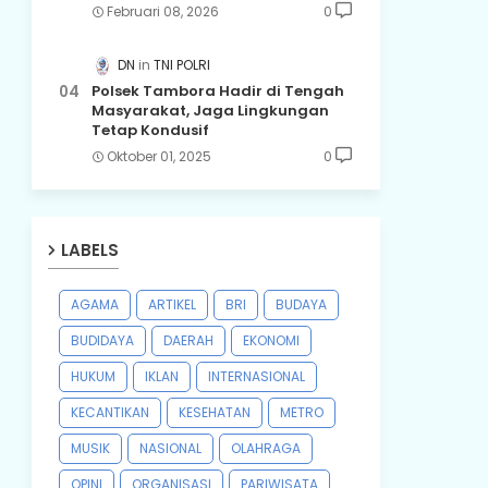
Februari 08, 2026
0
DN
TNI POLRI
Polsek Tambora Hadir di Tengah
Masyarakat, Jaga Lingkungan
Tetap Kondusif
Oktober 01, 2025
0
LABELS
AGAMA
ARTIKEL
BRI
BUDAYA
BUDIDAYA
DAERAH
EKONOMI
HUKUM
IKLAN
INTERNASIONAL
KECANTIKAN
KESEHATAN
METRO
MUSIK
NASIONAL
OLAHRAGA
OPINI
ORGANISASI
PARIWISATA