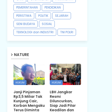
PEMERINTAHAN
PENDIDIKAN
PERISTIWA
POLITIK
SEJARAH
SENI BUDAYA
SOSIAL
TEKNOLOGI dan INDUSTRI
TNI POLRI
NATURE
HUKUM
HUKUM
Janji Pinjaman
LBH Jangkar
Rp3,5 Miliar Tak
Resmi
Kunjung Cair,
Diluncurkan,
Korban Mengaku
Siap Jadi Pilar
Terus Diminta
Keadilan dan