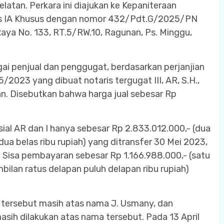
latan. Perkara ini diajukan ke Kepaniteraan
las IA Khusus dengan nomor 432/Pdt.G/2025/PN
Raya No. 133, RT.5/RW.10, Ragunan, Ps. Minggu,
gai penjual dan penggugat, berdasarkan perjanjian
2023 yang dibuat notaris tergugat III, AR, S.H.,
tan. Disebutkan bahwa harga jual sebesar Rp
ial AR dan I hanya sebesar Rp 2.833.012.000,- (dua
 dua belas ribu rupiah) yang ditransfer 30 Mei 2023,
s". Sisa pembayaran sebesar Rp 1.166.988.000,- (satu
bilan ratus delapan puluh delapan ribu rupiah)
n tersebut masih atas nama J. Usmany, dan
ih dilakukan atas nama tersebut. Pada 13 April