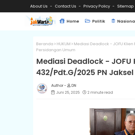
About Us
Contact Us
Privacy Policy
Sitemap
Home
Politik
Nasiona
Beranda
HUKUM
Mediasi Deadlock - JOFU Klien 
Persidangan Umum
Mediasi Deadlock - JOFU 
432/Pdt.G/2025 PN Jakse
DN
Juni 25, 2025
2 minute read