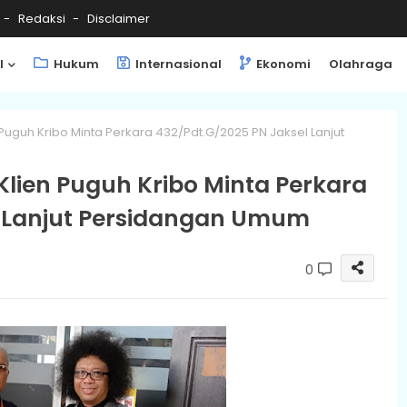
Redaksi
Disclaimer
l
Hukum
Internasional
Ekonomi
Olahraga
Puguh Kribo Minta Perkara 432/Pdt.G/2025 PN Jaksel Lanjut
Klien Puguh Kribo Minta Perkara
l Lanjut Persidangan Umum
0