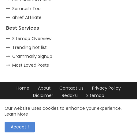
Semrush Tool
ahref Affiliate
Best Services
Sitemap Overview
Trending hot list
Grammarly Signup
Most Loved Posts
Home
About
Contact us
Privacy Policy
Diclaimer
Redaksi
Sitemap
Design by -
Blogger Templates
| Distributed by
Free Blogger
Our website uses cookies to enhance your experience.
Learn More
Templates
Accept !