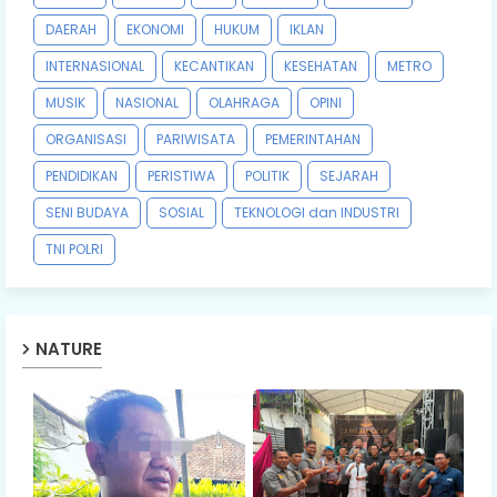
DAERAH
EKONOMI
HUKUM
IKLAN
INTERNASIONAL
KECANTIKAN
KESEHATAN
METRO
MUSIK
NASIONAL
OLAHRAGA
OPINI
ORGANISASI
PARIWISATA
PEMERINTAHAN
PENDIDIKAN
PERISTIWA
POLITIK
SEJARAH
SENI BUDAYA
SOSIAL
TEKNOLOGI dan INDUSTRI
TNI POLRI
NATURE