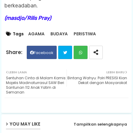
berkeadaban.
(masdjo/Rilis Pray)
Tags
AGAMA
BUDAYA
PERISTIWA
Facebook
Twit
Wh
LEBIH LAMA
LEBIH BARU
Sentuhan Cinta di Malam Kamis:
Bintang Wahyu: Polri PRESISI Kian
ter
ats
Majelis Madinaturrasul SAW Beri
Dekat dengan Masyarakat
Santunan 112 Anak Yatim di
Semanan
ap
p
YOU MAY LIKE
Tampilkan selengkapnya