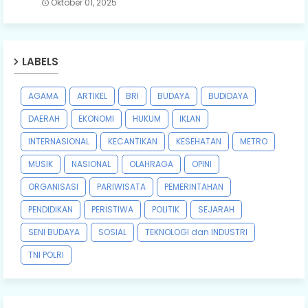
Oktober 01, 2025
LABELS
AGAMA
ARTIKEL
BRI
BUDAYA
BUDIDAYA
DAERAH
EKONOMI
HUKUM
IKLAN
INTERNASIONAL
KECANTIKAN
KESEHATAN
METRO
MUSIK
NASIONAL
OLAHRAGA
OPINI
ORGANISASI
PARIWISATA
PEMERINTAHAN
PENDIDIKAN
PERISTIWA
POLITIK
SEJARAH
SENI BUDAYA
SOSIAL
TEKNOLOGI dan INDUSTRI
TNI POLRI