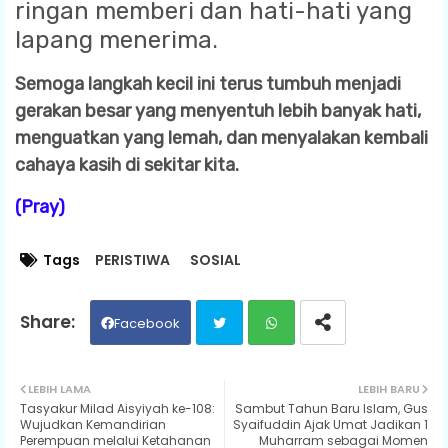
ringan memberi dan hati-hati yang
lapang menerima.
Semoga langkah kecil ini terus tumbuh menjadi
gerakan besar yang menyentuh lebih banyak hati,
menguatkan yang lemah, dan menyalakan kembali
cahaya kasih di sekitar kita.
(Pray)
Tags
PERISTIWA
SOSIAL
Facebook
Twit
Wh
LEBIH LAMA
LEBIH BARU
Tasyakur Milad Aisyiyah ke-108:
Sambut Tahun Baru Islam, Gus
ter
ats
Wujudkan Kemandirian
Syaifuddin Ajak Umat Jadikan 1
Perempuan melalui Ketahanan
Muharram sebagai Momen