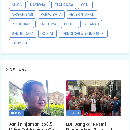
MUSIK
NASIONAL
OLAHRAGA
OPINI
ORGANISASI
PARIWISATA
PEMERINTAHAN
PENDIDIKAN
PERISTIWA
POLITIK
SEJARAH
SENI BUDAYA
SOSIAL
TEKNOLOGI dan INDUSTRI
TNI POLRI
NATURE
HUKUM
HUKUM
Janji Pinjaman Rp3,5
LBH Jangkar Resmi
Miliar Tak Kunjung Cair,
Diluncurkan, Siap Jadi