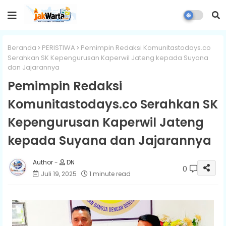
Beranda
PERISTIWA
Pemimpin Redaksi Komunitastodays.co
Serahkan SK Kepengurusan Kaperwil Jateng kepada Suyana
dan Jajarannya
Pemimpin Redaksi
Komunitastodays.co Serahkan SK
Kepengurusan Kaperwil Jateng
kepada Suyana dan Jajarannya
DN
0
Juli 19, 2025
1 minute read