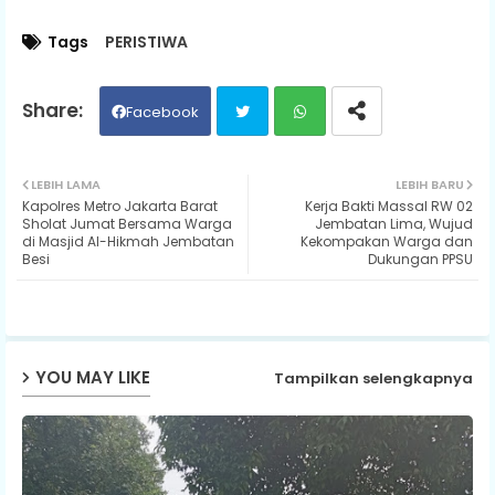
Tags
PERISTIWA
Facebook
Twit
Wh
LEBIH LAMA
LEBIH BARU
Kapolres Metro Jakarta Barat
Kerja Bakti Massal RW 02
ter
ats
Sholat Jumat Bersama Warga
Jembatan Lima, Wujud
di Masjid Al-Hikmah Jembatan
Kekompakan Warga dan
Besi
Dukungan PPSU
ap
p
YOU MAY LIKE
Tampilkan selengkapnya