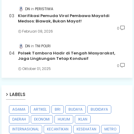
DN
PERISTIWA
Klarifikasi Pemuda Viral Pembawa Mayatdi
Medsos: Biawak, Bukan Mayat!
0
Februari 08, 2026
DN
TNI POLRI
Polsek Tambora Hadir di Tengah Masyarakat,
Jaga Lingkungan Tetap Kondusif
0
Oktober 01, 2025
LABELS
AGAMA
ARTIKEL
BRI
BUDAYA
BUDIDAYA
DAERAH
EKONOMI
HUKUM
IKLAN
INTERNASIONAL
KECANTIKAN
KESEHATAN
METRO