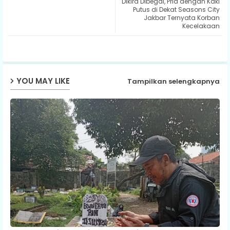
Dikira Dibegal, Pria dengan Kaki
ter
ats
Putus di Dekat Seasons City
Jakbar Ternyata Korban
Kecelakaan
ap
p
YOU MAY LIKE
Tampilkan selengkapnya