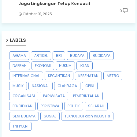
Jaga Lingkungan Tetap Kondusif
0
Oktober 01, 2025
LABELS
AGAMA
ARTIKEL
BRI
BUDAYA
BUDIDAYA
DAERAH
EKONOMI
HUKUM
IKLAN
INTERNASIONAL
KECANTIKAN
KESEHATAN
METRO
MUSIK
NASIONAL
OLAHRAGA
OPINI
ORGANISASI
PARIWISATA
PEMERINTAHAN
PENDIDIKAN
PERISTIWA
POLITIK
SEJARAH
SENI BUDAYA
SOSIAL
TEKNOLOGI dan INDUSTRI
TNI POLRI