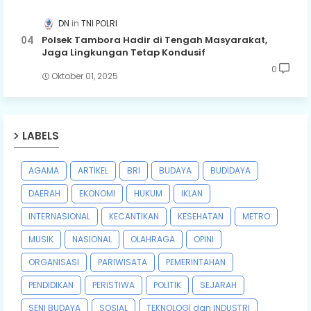
DN
TNI POLRI
Polsek Tambora Hadir di Tengah Masyarakat,
Jaga Lingkungan Tetap Kondusif
0
Oktober 01, 2025
LABELS
AGAMA
ARTIKEL
BRI
BUDAYA
BUDIDAYA
DAERAH
EKONOMI
HUKUM
IKLAN
INTERNASIONAL
KECANTIKAN
KESEHATAN
METRO
MUSIK
NASIONAL
OLAHRAGA
OPINI
ORGANISASI
PARIWISATA
PEMERINTAHAN
PENDIDIKAN
PERISTIWA
POLITIK
SEJARAH
SENI BUDAYA
SOSIAL
TEKNOLOGI dan INDUSTRI