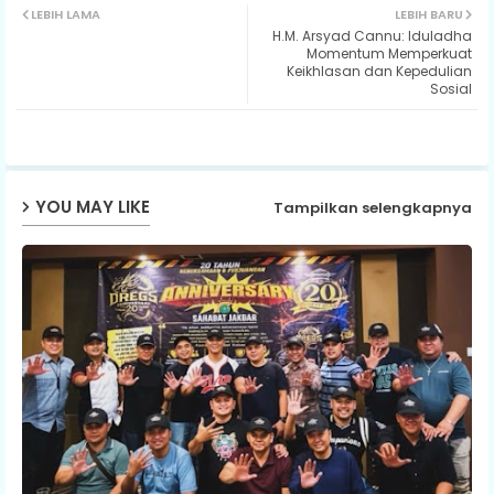
LEBIH LAMA
LEBIH BARU
H.M. Arsyad Cannu: Iduladha
ter
ats
Momentum Memperkuat
Keikhlasan dan Kepedulian
Sosial
ap
p
YOU MAY LIKE
Tampilkan selengkapnya