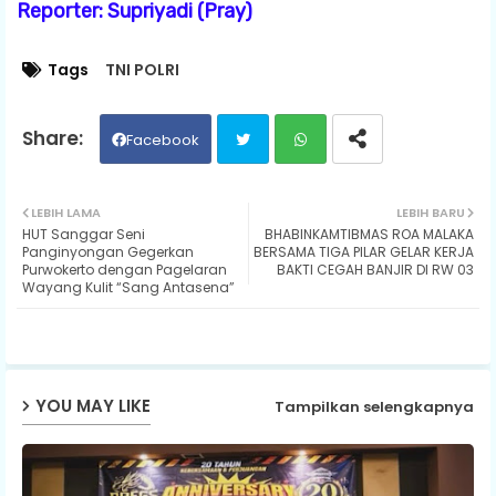
Reporter: Supriyadi (Pray)
Tags
TNI POLRI
Facebook
Twit
Wh
LEBIH LAMA
LEBIH BARU
HUT Sanggar Seni
BHABINKAMTIBMAS ROA MALAKA
ter
ats
Panginyongan Gegerkan
BERSAMA TIGA PILAR GELAR KERJA
Purwokerto dengan Pagelaran
BAKTI CEGAH BANJIR DI RW 03
Wayang Kulit “Sang Antasena”
ap
p
YOU MAY LIKE
Tampilkan selengkapnya