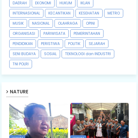
DAERAH
EKONOMI
HUKUM
IKLAN
INTERNASIONAL
KECANTIKAN
KESEHATAN
METRO
MUSIK
NASIONAL
OLAHRAGA
OPINI
ORGANISASI
PARIWISATA
PEMERINTAHAN
PENDIDIKAN
PERISTIWA
POLITIK
SEJARAH
SENI BUDAYA
SOSIAL
TEKNOLOGI dan INDUSTRI
TNI POLRI
NATURE