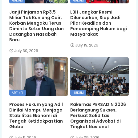
HUKUM
HUKUM
Janji Pinjaman Rp3,5
LBH Jangkar Resmi
Miliar Tak Kunjung Cair,
Diluncurkan, Siap Jadi
Korban Mengaku Terus
Pilar Keadilan dan
Diminta Setor Uang dan
Pendamping Hukum bagi
Datangkan Nasabah
Masyarakat
Baru
July 19, 2026
July 30, 2026
ARTIKEL
HUKUM
Proses Hukum yang Adil
Rakernas PERSADIN 2026
Dinilai Mampu Menjaga
Berlangsung Sukses,
Stabilitas Ekonomi di
Perkuat Soliditas
Tengah Ketidakpastian
Organisasi Advokat di
Global
Tingkat Nasional
July 11, 2026
July 05, 2026