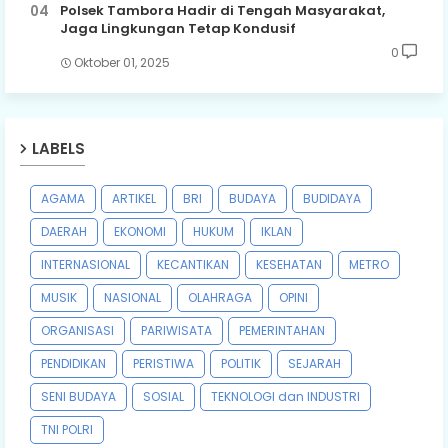
Polsek Tambora Hadir di Tengah Masyarakat,
Jaga Lingkungan Tetap Kondusif
0
Oktober 01, 2025
LABELS
AGAMA
ARTIKEL
BRI
BUDAYA
BUDIDAYA
DAERAH
EKONOMI
HUKUM
IKLAN
INTERNASIONAL
KECANTIKAN
KESEHATAN
METRO
MUSIK
NASIONAL
OLAHRAGA
OPINI
ORGANISASI
PARIWISATA
PEMERINTAHAN
PENDIDIKAN
PERISTIWA
POLITIK
SEJARAH
SENI BUDAYA
SOSIAL
TEKNOLOGI dan INDUSTRI
TNI POLRI