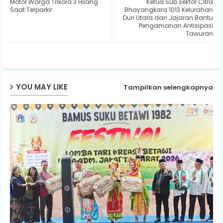
Motor Warga Trikora 3 Hilang
Ketua Sub sektor Citra
ter
ats
Saat Terparkir
Bhayangkara 1013 Kelurahan
Duri Utara dan Jajaran Bantu
Pengamanan Antisipasi
ap
Tawuran
p
YOU MAY LIKE
Tampilkan selengkapnya