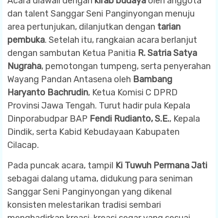
Acara diawali dengan
kirab budaya
oleh anggota
dan talent Sanggar Seni Panginyongan menuju
area pertunjukan, dilanjutkan dengan
tarian
pembuka
. Setelah itu, rangkaian acara berlanjut
dengan sambutan Ketua Panitia
R. Satria Satya
Nugraha
, pemotongan tumpeng, serta penyerahan
Wayang Pandan Antasena oleh
Bambang
Haryanto Bachrudin
, Ketua Komisi C DPRD
Provinsi Jawa Tengah. Turut hadir pula Kepala
Dinporabudpar BAP
Fendi Rudianto, S.E.
, Kepala
Dindik, serta Kabid Kebudayaan Kabupaten
Cilacap.
Pada puncak acara, tampil
Ki Tuwuh Permana Jati
sebagai dalang utama, didukung para seniman
Sanggar Seni Panginyongan yang dikenal
konsisten melestarikan tradisi sembari
menghadirkan kreasi-kreasi segar yang sesuai