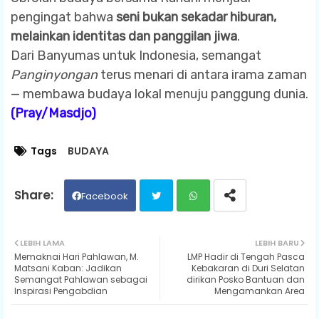
pengingat bahwa
seni bukan sekadar hiburan,
melainkan identitas dan panggilan jiwa
.
Dari Banyumas untuk Indonesia, semangat
Panginyongan
terus menari di antara irama zaman
— membawa budaya lokal menuju panggung dunia.
(Pray/Masdjo)
Tags
BUDAYA
Facebook
Twit
Wh
LEBIH LAMA
LEBIH BARU
Memaknai Hari Pahlawan, M.
LMP Hadir di Tengah Pasca
ter
ats
Matsani Kaban: Jadikan
Kebakaran di Duri Selatan
Semangat Pahlawan sebagai
dirikan Posko Bantuan dan
Inspirasi Pengabdian
Mengamankan Area
ap