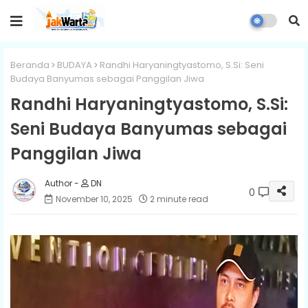
Beranda
BUDAYA
Randhi Haryaningtyastomo, S.Si: Seni
Budaya Banyumas sebagai Panggilan Jiwa
Randhi Haryaningtyastomo, S.Si:
Seni Budaya Banyumas sebagai
Panggilan Jiwa
DN
0
November 10, 2025
2 minute read