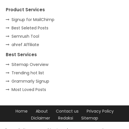
Product Services
Signup for MailChimp
Best Seleted Posts
Semrush Tool
ahref Affiliate
Best Services
Sitemap Overview
Trending hot list
Grammarly Signup
Most Loved Posts
Home
About
Contact us
Privacy Policy
Diclaimer
Redaksi
Sitemap
Design by -
Blogger Templates
| Distributed by
Free Blogger