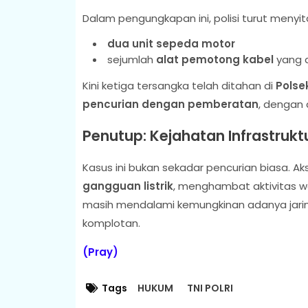
Dalam pengungkapan ini, polisi turut menyit
dua unit sepeda motor
sejumlah
alat pemotong kabel
yang d
Kini ketiga tersangka telah ditahan di
Polse
pencurian dengan pemberatan
, dengan
Penutup: Kejahatan Infrastru
Kasus ini bukan sekadar pencurian biasa. A
gangguan listrik
, menghambat aktivitas w
masih mendalami kemungkinan adanya jaring
komplotan.
(Pray)
Tags
HUKUM
TNI POLRI