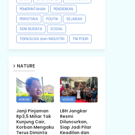
PEMERINTAHAN
PENDIDIKAN
PERISTIWA
POLITIK
SEJARAH
SENI BUDAYA
SOSIAL
TEKNOLOGI dan INDUSTRI
TNI POLRI
NATURE
HUKUM
HUKUM
Janji Pinjaman
LBH Jangkar
Rp3,5 Miliar Tak
Resmi
Kunjung Cair,
Diluncurkan,
Korban Mengaku
Siap Jadi Pilar
Terus Diminta
Keadilan dan