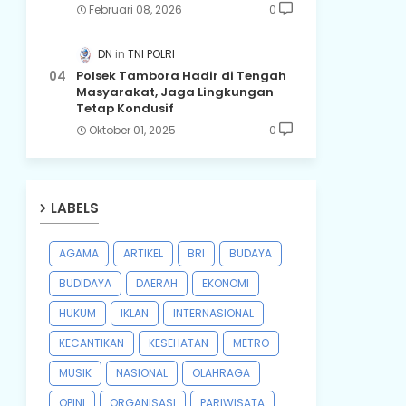
Februari 08, 2026
0
DN
TNI POLRI
Polsek Tambora Hadir di Tengah
Masyarakat, Jaga Lingkungan
Tetap Kondusif
Oktober 01, 2025
0
LABELS
AGAMA
ARTIKEL
BRI
BUDAYA
BUDIDAYA
DAERAH
EKONOMI
HUKUM
IKLAN
INTERNASIONAL
KECANTIKAN
KESEHATAN
METRO
MUSIK
NASIONAL
OLAHRAGA
OPINI
ORGANISASI
PARIWISATA