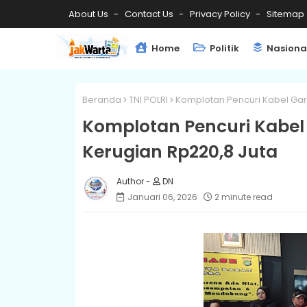
About Us
Contact Us
Privacy Policy
Sitemap
Home
Politik
Nasiona
Beranda
TNI POLRI
Komplotan Pencuri Kabel Gardu
Komplotan Pencuri Kabel G
Kerugian Rp220,8 Juta
DN
Januari 06, 2026
2 minute read