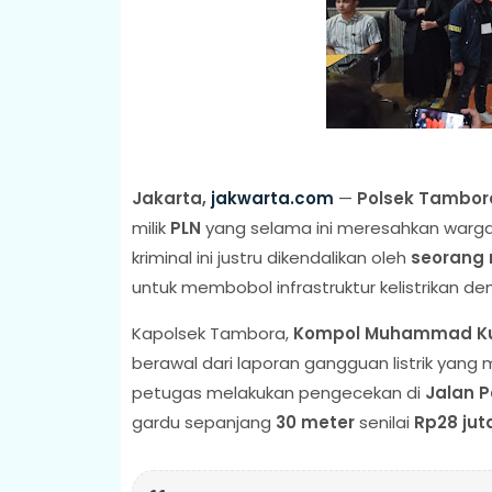
Jakarta,
jakwarta.com
—
Polsek Tambor
milik
PLN
yang selama ini meresahkan warga 
kriminal ini justru dikendalikan oleh
seorang 
untuk membobol infrastruktur kelistrikan de
Kapolsek Tambora,
Kompol Muhammad Ku
berawal dari laporan gangguan listrik yang
petugas melakukan pengecekan di
Jalan P
gardu sepanjang
30 meter
senilai
Rp28 jut