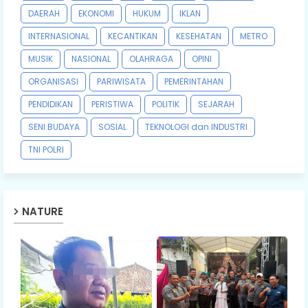
DAERAH
EKONOMI
HUKUM
IKLAN
INTERNASIONAL
KECANTIKAN
KESEHATAN
METRO
MUSIK
NASIONAL
OLAHRAGA
OPINI
ORGANISASI
PARIWISATA
PEMERINTAHAN
PENDIDIKAN
PERISTIWA
POLITIK
SEJARAH
SENI BUDAYA
SOSIAL
TEKNOLOGI dan INDUSTRI
TNI POLRI
NATURE