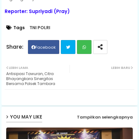
Reporter: Supriyadi (Pray)
Tags
TNI POLRI
Facebook
Twit
Wh
LEBIH LAMA
LEBIH BARU
Antisipasi Tawuran, Citra
ter
ats
Bhayangkara Sinergitas
Bersama Polsek Tambora
ap
p
YOU MAY LIKE
Tampilkan selengkapnya