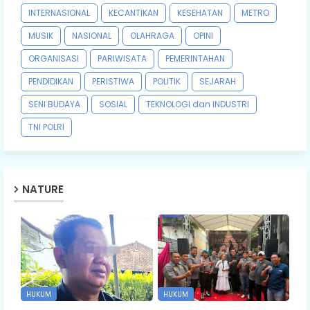
INTERNASIONAL
KECANTIKAN
KESEHATAN
METRO
MUSIK
NASIONAL
OLAHRAGA
OPINI
ORGANISASI
PARIWISATA
PEMERINTAHAN
PENDIDIKAN
PERISTIWA
POLITIK
SEJARAH
SENI BUDAYA
SOSIAL
TEKNOLOGI dan INDUSTRI
TNI POLRI
NATURE
HUKUM
HUKUM