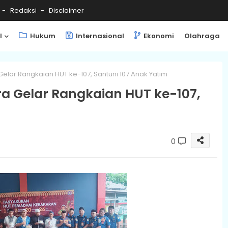
Redaksi
Disclaimer
l
Hukum
Internasional
Ekonomi
Olahraga
elar Rangkaian HUT ke-107, Santuni 107 Anak Yatim
a Gelar Rangkaian HUT ke-107,
0