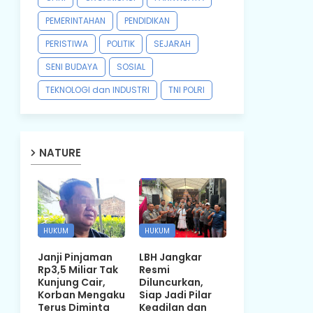
PEMERINTAHAN
PENDIDIKAN
PERISTIWA
POLITIK
SEJARAH
SENI BUDAYA
SOSIAL
TEKNOLOGI dan INDUSTRI
TNI POLRI
NATURE
HUKUM
HUKUM
Janji Pinjaman
LBH Jangkar
Rp3,5 Miliar Tak
Resmi
Kunjung Cair,
Diluncurkan,
Korban Mengaku
Siap Jadi Pilar
Terus Diminta
Keadilan dan