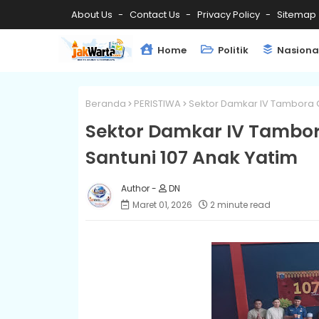
About Us
Contact Us
Privacy Policy
Sitemap
Home
Politik
Nasiona
Beranda
PERISTIWA
Sektor Damkar IV Tambora G
Sektor Damkar IV Tambor
Santuni 107 Anak Yatim
DN
Maret 01, 2026
2 minute read