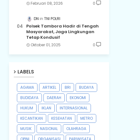
Februari 08, 2026
0
DN
TNI POLRI
Polsek Tambora Hadir di Tengah
Masyarakat, Jaga Lingkungan
Tetap Kondusif
Oktober 01, 2025
0
LABELS
AGAMA
ARTIKEL
BRI
BUDAYA
BUDIDAYA
DAERAH
EKONOMI
HUKUM
IKLAN
INTERNASIONAL
KECANTIKAN
KESEHATAN
METRO
MUSIK
NASIONAL
OLAHRAGA
OPINI
ORGANISASI
PARIWISATA