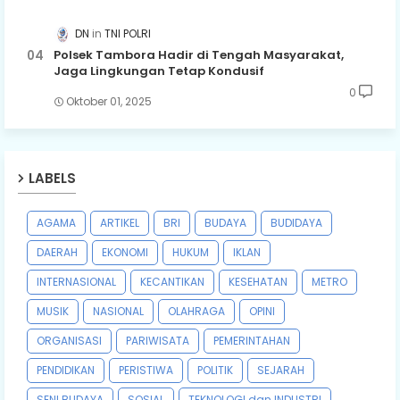
DN
TNI POLRI
Polsek Tambora Hadir di Tengah Masyarakat,
Jaga Lingkungan Tetap Kondusif
0
Oktober 01, 2025
LABELS
AGAMA
ARTIKEL
BRI
BUDAYA
BUDIDAYA
DAERAH
EKONOMI
HUKUM
IKLAN
INTERNASIONAL
KECANTIKAN
KESEHATAN
METRO
MUSIK
NASIONAL
OLAHRAGA
OPINI
ORGANISASI
PARIWISATA
PEMERINTAHAN
PENDIDIKAN
PERISTIWA
POLITIK
SEJARAH
SENI BUDAYA
SOSIAL
TEKNOLOGI dan INDUSTRI