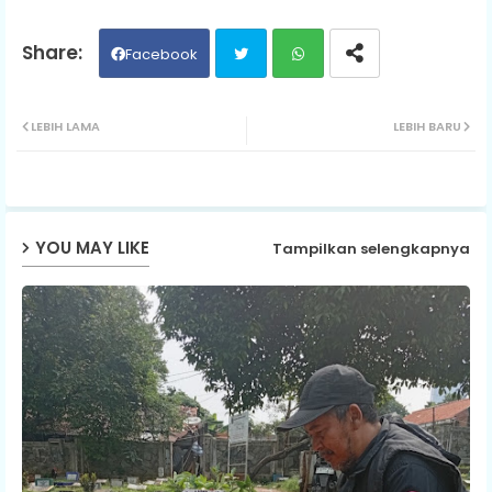
Facebook
Twit
Wh
LEBIH LAMA
LEBIH BARU
ter
ats
ap
YOU MAY LIKE
Tampilkan selengkapnya
p