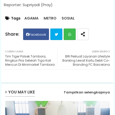
Reporter: Supriyadi (Pray)
Tags
AGAMA
METRO
SOSIAL
Facebook
Twit
Wh
LEBIH LAMA
LEBIH BARU
Tim Tiger Polsek Tambora,
BRI Perkuat Layanan Lifestyle
ter
ats
Ringkus Pria Setelah Tiga Kali
Banking Lewat Kartu Debit Co-
Mencuri Di Minimarket Tambora
Branding FC Barcelona
ap
p
YOU MAY LIKE
Tampilkan selengkapnya