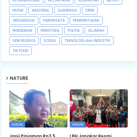
INTERNASIONAL
KECANTIKAN
KESEHATAN
METRO
MUSIK
NASIONAL
OLAHRAGA
OPINI
ORGANISASI
PARIWISATA
PEMERINTAHAN
PENDIDIKAN
PERISTIWA
POLITIK
SEJARAH
SENI BUDAYA
SOSIAL
TEKNOLOGI dan INDUSTRI
TNI POLRI
NATURE
HUKUM
HUKUM
Janji Pinjaman Rp3,5
LBH Jangkar Resmi