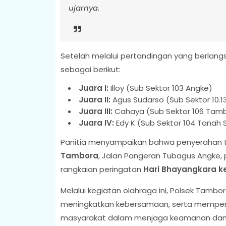
ujarnya.
Setelah melalui pertandingan yang berlan
sebagai berikut:
Juara I:
Illoy (Sub Sektor 103 Angke)
Juara II:
Agus Sudarso (Sub Sektor 10.13
Juara III:
Cahaya (Sub Sektor 106 Tam
Juara IV:
Edy K (Sub Sektor 104 Tanah 
Panitia menyampaikan bahwa penyerahan tro
Tambora
, Jalan Pangeran Tubagus Angke,
rangkaian peringatan
Hari Bhayangkara k
Melalui kegiatan olahraga ini, Polsek Tamb
meningkatkan kebersamaan, serta memperkua
masyarakat dalam menjaga keamanan dan ke