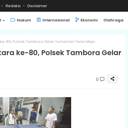
Redaksi
Disclaimer
l
Hukum
Internasional
Ekonomi
Olahraga
ke-80, Polsek Tambora Gelar Turnamen Tenis Meja
ra ke-80, Polsek Tambora Gelar
0