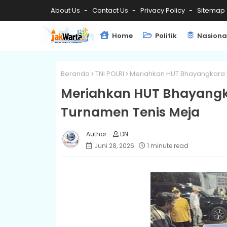
About Us
Contact Us
Privacy Policy
Sitemap
Home
Politik
Nasiona
Beranda
TNI POLRI
Meriahkan HUT Bhayangkara 
Meriahkan HUT Bhayangka
Turnamen Tenis Meja
DN
Juni 28, 2026
1 minute read