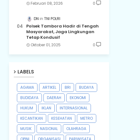
Februari 08, 2026
0
DN
TNI POLRI
Polsek Tambora Hadir di Tengah
Masyarakat, Jaga Lingkungan
Tetap Kondusif
Oktober 01, 2025
0
LABELS
AGAMA
ARTIKEL
BRI
BUDAYA
BUDIDAYA
DAERAH
EKONOMI
HUKUM
IKLAN
INTERNASIONAL
KECANTIKAN
KESEHATAN
METRO
MUSIK
NASIONAL
OLAHRAGA
OPINI
ORGANISASI
PARIWISATA