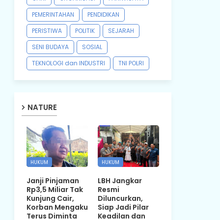
PEMERINTAHAN
PENDIDIKAN
PERISTIWA
POLITIK
SEJARAH
SENI BUDAYA
SOSIAL
TEKNOLOGI dan INDUSTRI
TNI POLRI
NATURE
HUKUM
HUKUM
Janji Pinjaman
LBH Jangkar
Rp3,5 Miliar Tak
Resmi
Kunjung Cair,
Diluncurkan,
Korban Mengaku
Siap Jadi Pilar
Terus Diminta
Keadilan dan