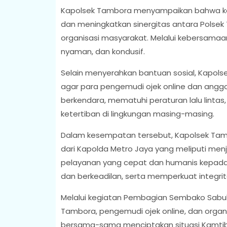
Kapolsek Tambora menyampaikan bahwa kegi
dan meningkatkan sinergitas antara Polse
organisasi masyarakat. Melalui kebersamaa
nyaman, dan kondusif.
Selain menyerahkan bantuan sosial, Kapo
agar para pengemudi ojek online dan anggo
berkendara, mematuhi peraturan lalu lint
ketertiban di lingkungan masing-masing.
Dalam kesempatan tersebut, Kapolsek Tamb
dari Kapolda Metro Jaya yang meliputi men
pelayanan yang cepat dan humanis kepada
dan berkeadilan, serta memperkuat integritas,
Melalui kegiatan Pembagian Sembako Sabuk 
Tambora, pengemudi ojek online, dan orga
bersama-sama menciptakan situasi Kamtibm