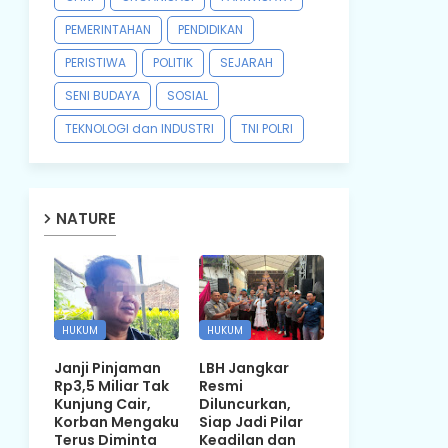
PEMERINTAHAN
PENDIDIKAN
PERISTIWA
POLITIK
SEJARAH
SENI BUDAYA
SOSIAL
TEKNOLOGI dan INDUSTRI
TNI POLRI
NATURE
HUKUM
HUKUM
Janji Pinjaman
LBH Jangkar
Rp3,5 Miliar Tak
Resmi
Kunjung Cair,
Diluncurkan,
Korban Mengaku
Siap Jadi Pilar
Terus Diminta
Keadilan dan