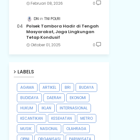
Februari 08, 2026
0
DN
TNI POLRI
Polsek Tambora Hadir di Tengah
Masyarakat, Jaga Lingkungan
Tetap Kondusif
Oktober 01, 2025
0
LABELS
AGAMA
ARTIKEL
BRI
BUDAYA
BUDIDAYA
DAERAH
EKONOMI
HUKUM
IKLAN
INTERNASIONAL
KECANTIKAN
KESEHATAN
METRO
MUSIK
NASIONAL
OLAHRAGA
OPINI
ORGANISASI
PARIWISATA