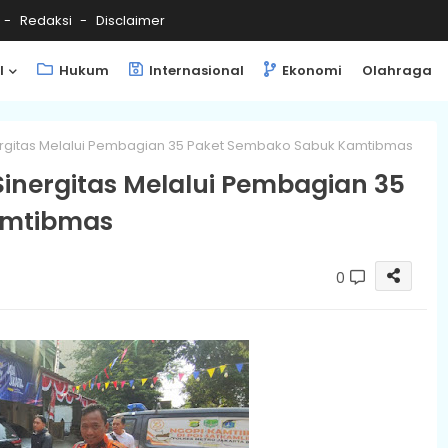
Redaksi
Disclaimer
l
Hukum
Internasional
Ekonomi
Olahraga
ergitas Melalui Pembagian 35 Paket Sembako Sabuk Kamtibmas
inergitas Melalui Pembagian 35
amtibmas
0