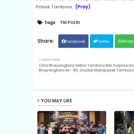
Polsek Tambora.
(Pray)
Tags
TNI POLRI
Facebook
Twitter
Whats
LEBIH LAMA
Citra Bhayangkara Sektor Tambora Beri Surprise Har
Bhayangkara ke - 80, Gruduk Makopolsek Tambora
YOU MAY LIKE