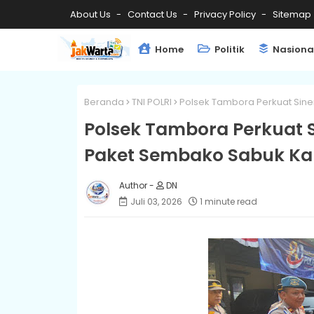
About Us
Contact Us
Privacy Policy
Sitemap
Home
Politik
Nasiona
Beranda
TNI POLRI
Polsek Tambora Perkuat Sin
Polsek Tambora Perkuat S
Paket Sembako Sabuk K
DN
Juli 03, 2026
1 minute read