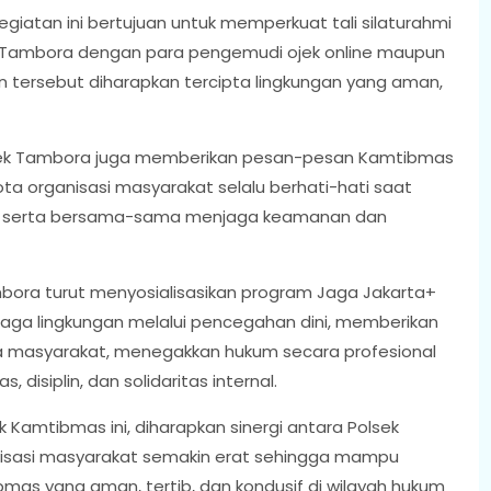
atan ini bertujuan untuk memperkuat tali silaturahmi
k Tambora dengan para pengemudi ojek online maupun
n tersebut diharapkan tercipta lingkungan yang aman,
lsek Tambora juga memberikan pesan-pesan Kamtibmas
ta organisasi masyarakat selalu berhati-hati saat
as, serta bersama-sama menjaga keamanan dan
ora turut menyosialisasikan program Jaga Jakarta+
jaga lingkungan melalui pencegahan dini, memberikan
 masyarakat, menegakkan hukum secara profesional
 disiplin, dan solidaritas internal.
Kamtibmas ini, diharapkan sinergi antara Polsek
nisasi masyarakat semakin erat sehingga mampu
as yang aman, tertib, dan kondusif di wilayah hukum