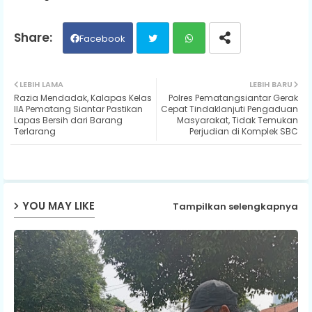
Facebook
Twit
Wh
LEBIH LAMA
LEBIH BARU
Razia Mendadak, Kalapas Kelas
Polres Pematangsiantar Gerak
ter
ats
IIA Pematang Siantar Pastikan
Cepat Tindaklanjuti Pengaduan
Lapas Bersih dari Barang
Masyarakat, Tidak Temukan
Terlarang
Perjudian di Komplek SBC
ap
p
YOU MAY LIKE
Tampilkan selengkapnya