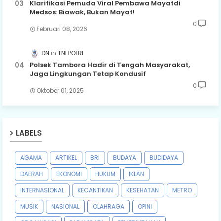
Klarifikasi Pemuda Viral Pembawa Mayatdi
Medsos: Biawak, Bukan Mayat!
0
Februari 08, 2026
DN
TNI POLRI
Polsek Tambora Hadir di Tengah Masyarakat,
Jaga Lingkungan Tetap Kondusif
0
Oktober 01, 2025
LABELS
AGAMA
ARTIKEL
BRI
BUDAYA
BUDIDAYA
DAERAH
EKONOMI
HUKUM
IKLAN
INTERNASIONAL
KECANTIKAN
KESEHATAN
METRO
MUSIK
NASIONAL
OLAHRAGA
OPINI