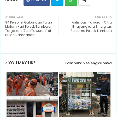
Facebook
Twit
Wh
LEBIH LAMA
LEBIH BARU
94 Personel Gabungan Turun
Antisipasi Tawuran, Citra
ter
ats
Malam Hari, Polsek Tambora
Bhayangkara Sinergitas
Targetkan “Zero Tawuran” di
Bersama Polsek Tambora
Bulan Ramadhan
ap
p
YOU MAY LIKE
Tampilkan selengkapnya