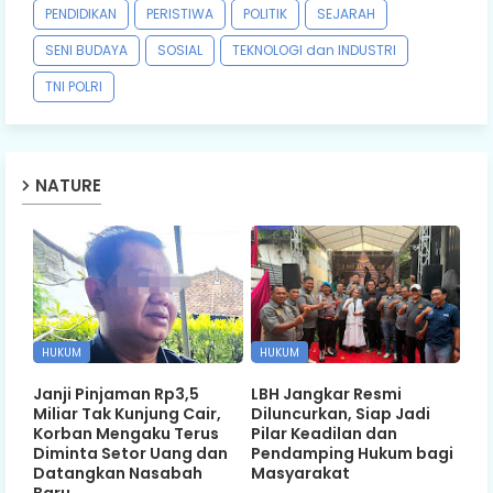
PENDIDIKAN
PERISTIWA
POLITIK
SEJARAH
SENI BUDAYA
SOSIAL
TEKNOLOGI dan INDUSTRI
TNI POLRI
NATURE
HUKUM
HUKUM
Janji Pinjaman Rp3,5
LBH Jangkar Resmi
Miliar Tak Kunjung Cair,
Diluncurkan, Siap Jadi
Korban Mengaku Terus
Pilar Keadilan dan
Diminta Setor Uang dan
Pendamping Hukum bagi
Datangkan Nasabah
Masyarakat