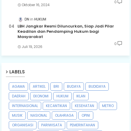
0
Oktober 16, 2024
DN
HUKUM
LBH Jangkar Resmi Diluncurkan, Siap Jadi Pilar
Keadilan dan Pendamping Hukum bagi
Masyarakat
0
Juli 19, 2026
LABELS
AGAMA
ARTIKEL
BRI
BUDAYA
BUDIDAYA
DAERAH
EKONOMI
HUKUM
IKLAN
INTERNASIONAL
KECANTIKAN
KESEHATAN
METRO
MUSIK
NASIONAL
OLAHRAGA
OPINI
ORGANISASI
PARIWISATA
PEMERINTAHAN