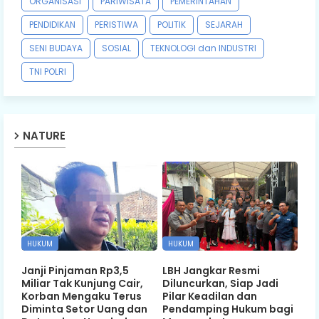
ORGANISASI
PARIWISATA
PEMERINTAHAN
PENDIDIKAN
PERISTIWA
POLITIK
SEJARAH
SENI BUDAYA
SOSIAL
TEKNOLOGI dan INDUSTRI
TNI POLRI
NATURE
HUKUM
HUKUM
Janji Pinjaman Rp3,5
LBH Jangkar Resmi
Miliar Tak Kunjung Cair,
Diluncurkan, Siap Jadi
Korban Mengaku Terus
Pilar Keadilan dan
Diminta Setor Uang dan
Pendamping Hukum bagi