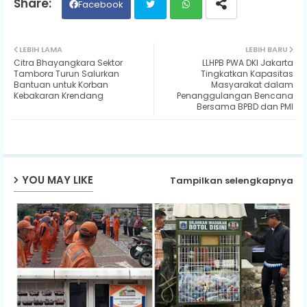
Facebook
Twit
Wh
LEBIH LAMA
LEBIH BARU
Citra Bhayangkara Sektor
LLHPB PWA DKI Jakarta
ter
ats
Tambora Turun Salurkan
Tingkatkan Kapasitas
Bantuan untuk Korban
Masyarakat dalam
Kebakaran Krendang
Penanggulangan Bencana
ap
Bersama BPBD dan PMI
p
YOU MAY LIKE
Tampilkan selengkapnya