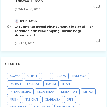
Prabowo-Gibran
0
Oktober 16, 2024
DN
HUKUM
LBH Jangkar Resmi Diluncurkan, Siap Jadi Pilar
Keadilan dan Pendamping Hukum bagi
Masyarakat
0
Juli 19, 2026
LABELS
AGAMA
ARTIKEL
BRI
BUDAYA
BUDIDAYA
DAERAH
EKONOMI
HUKUM
IKLAN
INTERNASIONAL
KECANTIKAN
KESEHATAN
METRO
MUSIK
NASIONAL
OLAHRAGA
OPINI