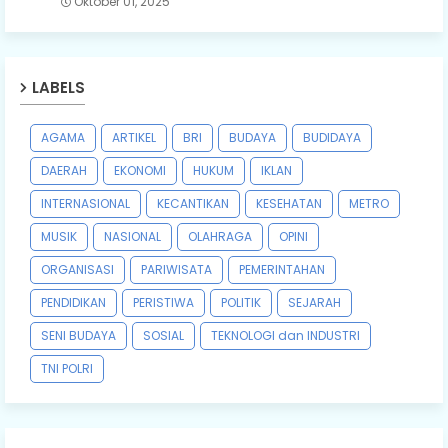
Oktober 01, 2025
LABELS
AGAMA
ARTIKEL
BRI
BUDAYA
BUDIDAYA
DAERAH
EKONOMI
HUKUM
IKLAN
INTERNASIONAL
KECANTIKAN
KESEHATAN
METRO
MUSIK
NASIONAL
OLAHRAGA
OPINI
ORGANISASI
PARIWISATA
PEMERINTAHAN
PENDIDIKAN
PERISTIWA
POLITIK
SEJARAH
SENI BUDAYA
SOSIAL
TEKNOLOGI dan INDUSTRI
TNI POLRI